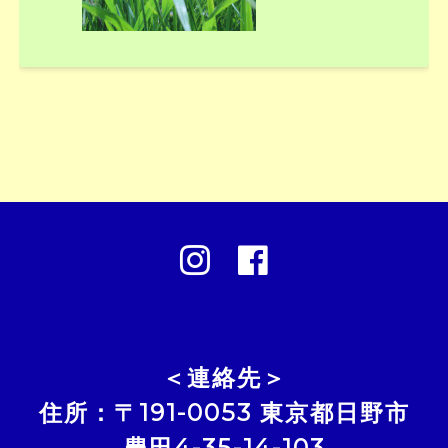
ン
Footer
公
公
Content
式
式
イ
Facebook
＜連絡先＞
ン
住所：〒191-0053 東京都日野市
豊田4-35-14-103